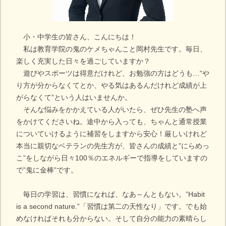
小・中学生の皆さん、こんにちは！
私は教育学院の鬼のケメちゃんこと岡村先生です。毎日、
楽しく充実した日々を過ごしていますか？
遊びやスポーツは得意だけれど、お勉強の方はどうも…“や
り方が分からなくてとか、やる気はあるんだけれど成績が上
がらなくて”という人はいませんか。
そんな悩みをかかえている人がいたら、ぜひ先生の塾へ声
をかけてくださいね。途中から入っても、ちゃんと通常授業
についていけるように補習をしますから安心！厳しいけれど
本当に親切なベテランの先生方が、皆さんの成績と”にらめっ
こ”をしながら日々100％のエネルギーで指導をしていますの
で”鬼に金棒”です。
毎日の学習は、習慣になれば、なあ～んともない。”Habit
is a second nature.”「習慣は第二の天性なり」です。でも始
めなければそれも分からない。そして自分の能力の素晴らし